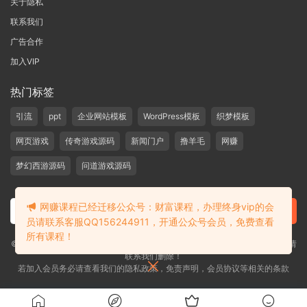
关于隐私
联系我们
广告合作
加入VIP
热门标签
引流
ppt
企业网站模板
WordPress模板
织梦模板
网页游戏
传奇游戏源码
新闻门户
撸羊毛
网赚
梦幻西游源码
问道游戏源码
网赚课程已经迁移公众号：财富课程，办理终身vip的会
员请联系客服QQ156244911，开通公众号会员，免费查看
所有课程！
©2019-2020 愁资源 站内大部分资源收集于网络，若侵犯了您的合法权益，请
联系我们删除！
若加入会员务必请查看我们的隐私政策，免责声明，会员协议等相关的条款