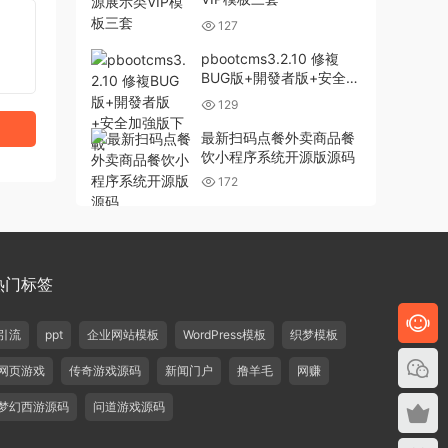
127
pbootcms3.2.10 修複
BUG版+開發者版+安全加
強版下載
129
最新扫码点餐外卖商品餐
饮小程序系统开源版源码
172
热门标签
引流
ppt
企业网站模板
WordPress模板
织梦模板
网页游戏
传奇游戏源码
新闻门户
撸羊毛
网赚
梦幻西游源码
问道游戏源码