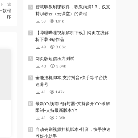
下一篇
智慧职教刷课软件，职教雨滴1.3，仅支
6
一款程
持职教云（云课堂）的课程
序
58
1.91k
【哔哩哔哩视频解析下载】网页在线解
7
析下载B站作品
49
3.06k
网页版短信压力测试
8
43
3.64k
全能挂机脚本,支持抖音/快手等平台快
9
速养号
41
1.47k
最新YY频道IP解封器-支持多开YY-破解
10
限制-支持最新版本YY
41
2.39k
自动去刷视频挂机脚本-抖音，快手快速
11
养好小助手