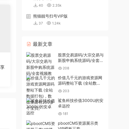
40
2.35k
熊猫靓号扫号VIP版
12
37
1.24k
最新文章
股票交易源码/大宗交易与
新股申购系统源码/全套视
频教程
分享
208
价值几千元的游戏资源网
源码整站下载 (全站数据
打包)，数据里面有200多
203
个宝贝。
鲨鱼科技价值3000U的安
卓远控
181
pbootCMS资源展示类
VIP模板三套