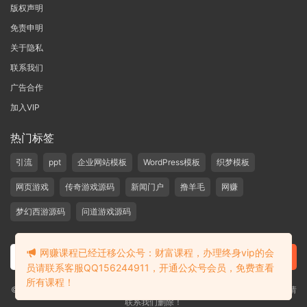
版权声明
免责申明
关于隐私
联系我们
广告合作
加入VIP
热门标签
引流
ppt
企业网站模板
WordPress模板
织梦模板
网页游戏
传奇游戏源码
新闻门户
撸羊毛
网赚
梦幻西游源码
问道游戏源码
网赚课程已经迁移公众号：财富课程，办理终身vip的会
员请联系客服QQ156244911，开通公众号会员，免费查看
所有课程！
©2019-2020 愁资源 站内大部分资源收集于网络，若侵犯了您的合法权益，请
联系我们删除！