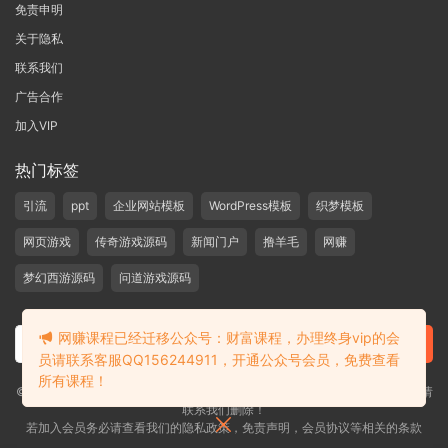
免责申明
关于隐私
联系我们
广告合作
加入VIP
热门标签
引流
ppt
企业网站模板
WordPress模板
织梦模板
网页游戏
传奇游戏源码
新闻门户
撸羊毛
网赚
梦幻西游源码
问道游戏源码
网赚课程已经迁移公众号：财富课程，办理终身vip的会
员请联系客服QQ156244911，开通公众号会员，免费查看
所有课程！
©2019-2020 愁资源 站内大部分资源收集于网络，若侵犯了您的合法权益，请
联系我们删除！
若加入会员务必请查看我们的隐私政策，免责声明，会员协议等相关的条款