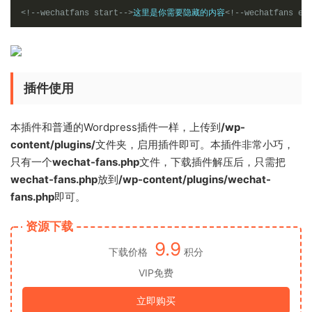
<!--wechatfans start-->
这里是你需要隐藏的内容
<!--wechatfans en
插件使用
本插件和普通的Wordpress插件一样，上传到
/
wp-
content/plugins
/
文件夹，启用插件即可。本插件非常小巧，
只有一个
wechat-fans.php
文件，下载插件解压后，只需把
wechat-fans.php
放到
/
wp-content/plugins
/
wechat-
fans.php
即可。
资源下载
9.9
下载价格
积分
VIP免费
立即购买