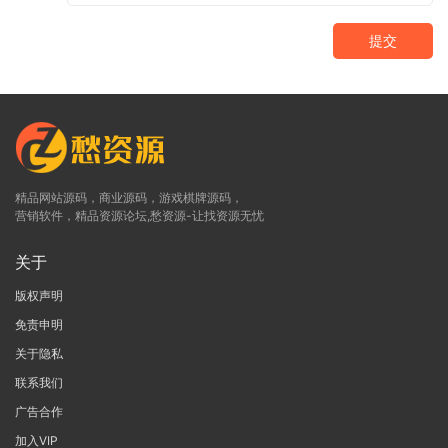
提交
精品网站源码，商业源码，游戏棋牌源码，
营销软件，精品资源论坛,愁资源-让找资源无忧
关于
版权声明
免责申明
关于隐私
联系我们
广告合作
加入VIP