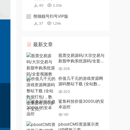
40
2.35k
熊猫靓号扫号VIP版
12
37
1.24k
最新文章
股票交易源码/大宗交易与
新股申购系统源码/全套视
频教程
208
价值几千元的游戏资源网
源码整站下载 (全站数据
打包)，数据里面有200多
203
个宝贝。
鲨鱼科技价值3000U的安
卓远控
181
pbootCMS资源展示类
VIP模板三套