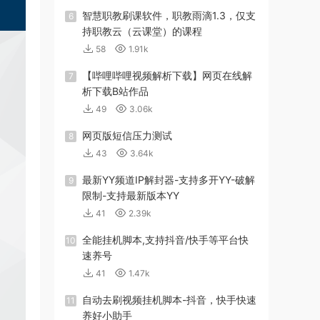
智慧职教刷课软件，职教雨滴1.3，仅支
6
持职教云（云课堂）的课程
58
1.91k
【哔哩哔哩视频解析下载】网页在线解
7
析下载B站作品
49
3.06k
网页版短信压力测试
8
43
3.64k
最新YY频道IP解封器-支持多开YY-破解
9
限制-支持最新版本YY
41
2.39k
全能挂机脚本,支持抖音/快手等平台快
10
速养号
41
1.47k
自动去刷视频挂机脚本-抖音，快手快速
11
养好小助手