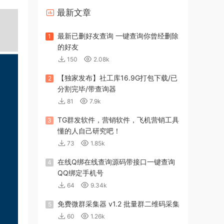
最新文章
最新已删好友查询 一键查询你曾经删除
1
的好友
150
2.08k
【独家发布】社工库16.9G打包下载/已
2
分割完毕/带查询器
81
7.9k
TG群发软件，营销软件，飞机营销工具
3
懂的人自己研究吧！
73
1.85k
在线Q绑在线查询源码带接口一键查询
4
QQ绑定手机号
64
9.34k
免费微群采集器 v1.2 批量群二维码采集
5
60
1.26k