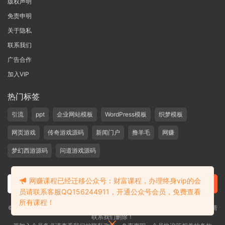
版权声明
免责申明
关于隐私
联系我们
广告合作
加入VIP
热门标签
引流
ppt
企业网站模板
WordPress模板
织梦模板
网页游戏
传奇游戏源码
新闻门户
撸羊毛
网赚
梦幻西游源码
问道游戏源码
网赚课程已经迁移公众号：财富课程，办理终身vip的会
员请联系客服QQ156244911，开通公众号会员，免费查看
所有课程！
©2019-2020 愁资源 站内大部分资源收集于网络，若侵犯了您的合法权益，请
联系我们删除！