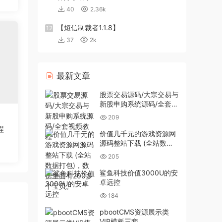
40
2.36k
【短信制裁者1.1.8】
12
37
2k
最新文章
股票交易源码/大宗交易与
新股申购系统源码/全套视
频教程
209
程
价值几千元的游戏资源网
源码整站下载 (全站数据
打包)，数据里面有200多
205
个宝贝。
鲨鱼科技价值3000U的安
卓远控
184
pbootCMS资源展示类
VIP模板三套