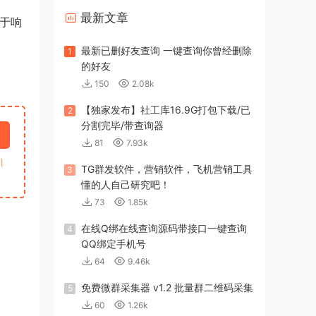
最新文章
基于响
最新已删好友查询 一键查询你曾经删除
1
的好友
150
2.08k
【独家发布】社工库16.9G打包下载/已
2
分割完毕/带查询器
81
7.93k
引
TG群发软件，营销软件，飞机营销工具
3
懂的人自己研究吧！
73
1.85k
在线Q绑在线查询源码带接口一键查询
4
QQ绑定手机号
64
9.46k
免费微群采集器 v1.2 批量群二维码采集
5
60
1.26k