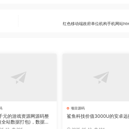
红色移动端政府单位机构手机网站htm
码
项目源码
千元的游戏资源网源码整
鲨鱼科技价值3000U的安卓远
 (全站数据打包)，数据里
00多个宝贝。