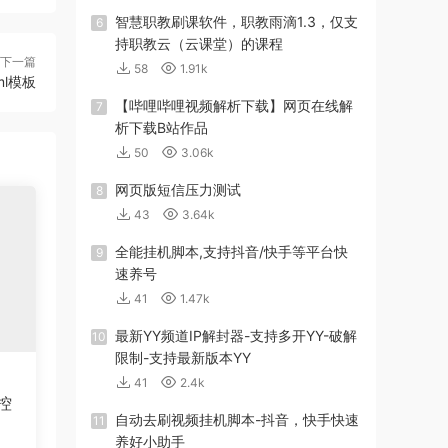
智慧职教刷课软件，职教雨滴1.3，仅支
6
持职教云（云课堂）的课程
下一篇
58
1.91k
l模板
【哔哩哔哩视频解析下载】网页在线解
7
析下载B站作品
50
3.06k
网页版短信压力测试
8
43
3.64k
全能挂机脚本,支持抖音/快手等平台快
9
速养号
41
1.47k
最新YY频道IP解封器-支持多开YY-破解
10
限制-支持最新版本YY
41
2.4k
控
自动去刷视频挂机脚本-抖音，快手快速
11
养好小助手