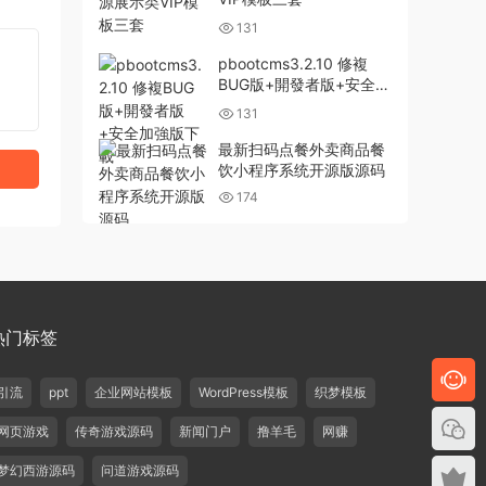
131
pbootcms3.2.10 修複
BUG版+開發者版+安全加
強版下載
131
最新扫码点餐外卖商品餐
饮小程序系统开源版源码
174
热门标签
引流
ppt
企业网站模板
WordPress模板
织梦模板
网页游戏
传奇游戏源码
新闻门户
撸羊毛
网赚
梦幻西游源码
问道游戏源码