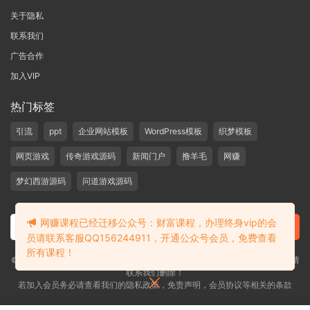
关于隐私
联系我们
广告合作
加入VIP
热门标签
引流
ppt
企业网站模板
WordPress模板
织梦模板
网页游戏
传奇游戏源码
新闻门户
撸羊毛
网赚
梦幻西游源码
问道游戏源码
网赚课程已经迁移公众号：财富课程，办理终身vip的会
员请联系客服QQ156244911，开通公众号会员，免费查看
所有课程！
©2019-2020 愁资源 站内大部分资源收集于网络，若侵犯了您的合法权益，请
联系我们删除！
若加入会员务必请查看我们的隐私政策，免责声明，会员协议等相关的条款