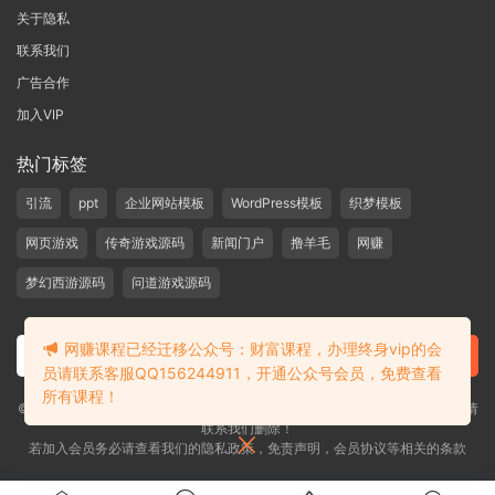
关于隐私
联系我们
广告合作
加入VIP
热门标签
引流
ppt
企业网站模板
WordPress模板
织梦模板
网页游戏
传奇游戏源码
新闻门户
撸羊毛
网赚
梦幻西游源码
问道游戏源码
网赚课程已经迁移公众号：财富课程，办理终身vip的会
员请联系客服QQ156244911，开通公众号会员，免费查看
所有课程！
©2019-2020 愁资源 站内大部分资源收集于网络，若侵犯了您的合法权益，请
联系我们删除！
若加入会员务必请查看我们的隐私政策，免责声明，会员协议等相关的条款