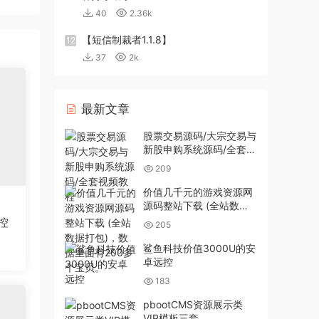
40
2.36k
【短信制裁者1.1.8】
12
37
2k
最新文章
股票交易源码/大宗交易与
新股申购系统源码/全套视
频教程
209
价值几千元的游戏资源网
源码整站下载 (全站数据
打包)，数据里面有200多
控
205
个宝贝。
鲨鱼科技价值3000U的安
卓远控
183
pbootCMS资源展示类
VIP模板三套