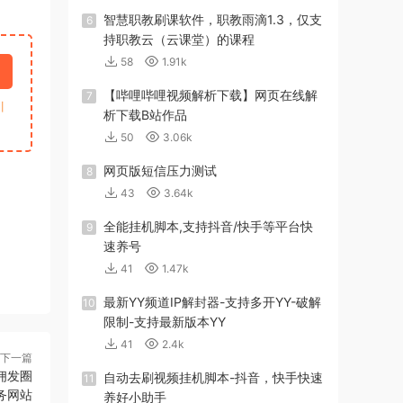
智慧职教刷课软件，职教雨滴1.3，仅支
6
持职教云（云课堂）的课程
58
1.91k
【哔哩哔哩视频解析下载】网页在线解
7
引
析下载B站作品
50
3.06k
网页版短信压力测试
8
43
3.64k
全能挂机脚本,支持抖音/快手等平台快
9
速养号
41
1.47k
最新YY频道IP解封器-支持多开YY-破解
10
限制-支持最新版本YY
41
2.4k
下一篇
佣发圈
自动去刷视频挂机脚本-抖音，快手快速
11
务网站
养好小助手