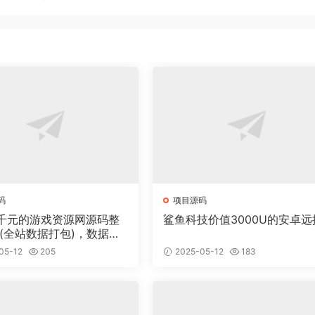
码
项目源码
千元的游戏资源网源码整
鲨鱼科技价值3000U的安卓远
 (全站数据打包)，数据里
00多个宝贝。
05-12
205
2025-05-12
183