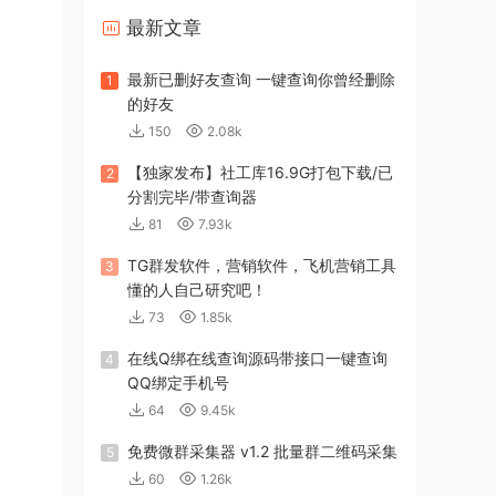
最新文章
最新已删好友查询 一键查询你曾经删除
1
的好友
150
2.08k
【独家发布】社工库16.9G打包下载/已
2
分割完毕/带查询器
81
7.93k
TG群发软件，营销软件，飞机营销工具
3
懂的人自己研究吧！
73
1.85k
在线Q绑在线查询源码带接口一键查询
4
QQ绑定手机号
64
9.45k
免费微群采集器 v1.2 批量群二维码采集
5
60
1.26k