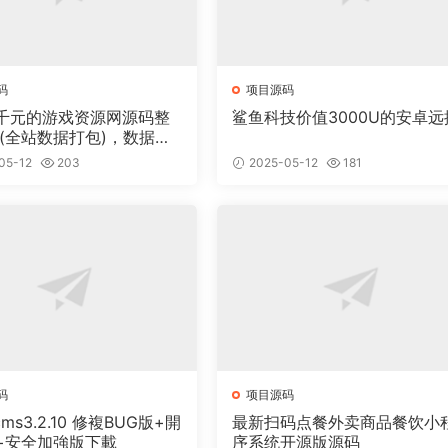
码
项目源码
千元的游戏资源网源码整
鲨鱼科技价值3000U的安卓远
 (全站数据打包)，数据里
00多个宝贝。
05-12
203
2025-05-12
181
码
项目源码
cms3.2.10 修複BUG版+開
最新扫码点餐外卖商品餐饮小
+安全加強版下載
序系统开源版源码