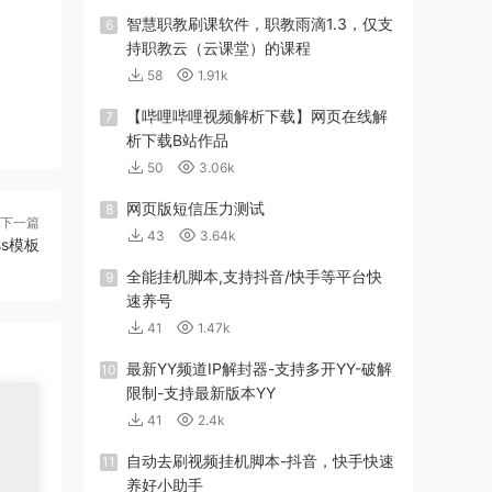
智慧职教刷课软件，职教雨滴1.3，仅支
6
持职教云（云课堂）的课程
58
1.91k
【哔哩哔哩视频解析下载】网页在线解
7
析下载B站作品
50
3.06k
网页版短信压力测试
8
下一篇
43
3.64k
ss模板
全能挂机脚本,支持抖音/快手等平台快
9
速养号
41
1.47k
最新YY频道IP解封器-支持多开YY-破解
10
限制-支持最新版本YY
41
2.4k
自动去刷视频挂机脚本-抖音，快手快速
11
养好小助手