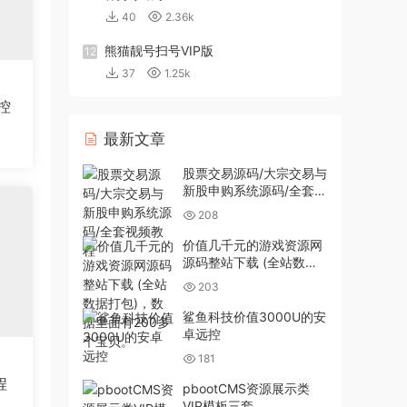
40
2.36k
熊猫靓号扫号VIP版
12
37
1.25k
控
最新文章
股票交易源码/大宗交易与
新股申购系统源码/全套视
频教程
208
价值几千元的游戏资源网
源码整站下载 (全站数据
打包)，数据里面有200多
203
个宝贝。
鲨鱼科技价值3000U的安
卓远控
181
程
pbootCMS资源展示类
VIP模板三套