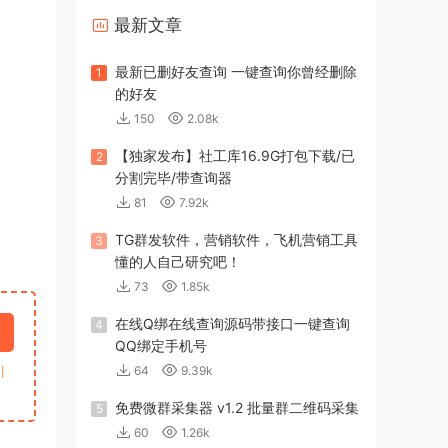
最新文章
最新已删好友查询 一键查询你曾经删除
1
的好友
150
2.08k
【独家发布】社工库16.9G打包下载/已
2
分割完毕/带查询器
81
7.92k
TG群发软件，营销软件，飞机营销工具
3
懂的人自己研究吧！
73
1.85k
在线Q绑在线查询源码带接口一键查询
4
QQ绑定手机号
64
9.39k
引
免费微群采集器 v1.2 批量群二维码采集
5
60
1.26k