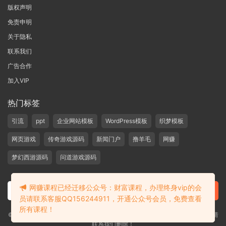
版权声明
免责申明
关于隐私
联系我们
广告合作
加入VIP
热门标签
引流
ppt
企业网站模板
WordPress模板
织梦模板
网页游戏
传奇游戏源码
新闻门户
撸羊毛
网赚
梦幻西游源码
问道游戏源码
网赚课程已经迁移公众号：财富课程，办理终身vip的会
员请联系客服QQ156244911，开通公众号会员，免费查看
所有课程！
©2019-2020 愁资源 站内大部分资源收集于网络，若侵犯了您的合法权益，请
联系我们删除！