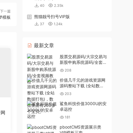
40
2.35k
下一篇
熊猫靓号扫号VIP版
梦模板
12
37
1.24k
最新文章
股票交易源码/大宗交易与
新股申购系统源码/全套视
频教程
208
价值几千元的游戏资源网
源码整站下载 (全站数据
打包)，数据里面有200多
203
个宝贝。
鲨鱼科技价值3000U的安
卓远控
行网
181
pbootCMS资源展示类
VIP模板三套