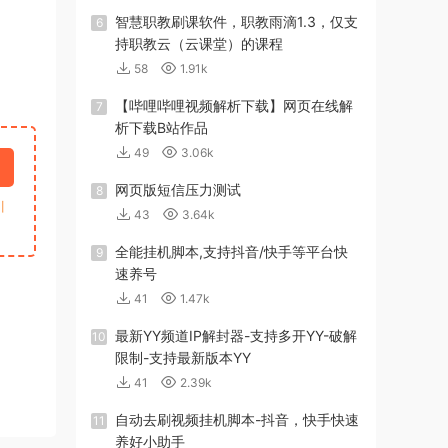
智慧职教刷课软件，职教雨滴1.3，仅支
6
持职教云（云课堂）的课程
58
1.91k
【哔哩哔哩视频解析下载】网页在线解
7
析下载B站作品
49
3.06k
网页版短信压力测试
8
引
43
3.64k
全能挂机脚本,支持抖音/快手等平台快
9
速养号
41
1.47k
最新YY频道IP解封器-支持多开YY-破解
10
限制-支持最新版本YY
41
2.39k
自动去刷视频挂机脚本-抖音，快手快速
11
养好小助手