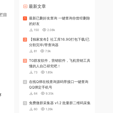
最新文章
栏目
最新已删好友查询 一键查询你曾经删除
1
的好友
150
2.08k
【独家发布】社工库16.9G打包下载/已
2
分割完毕/带查询器
81
7.9k
TG群发软件，营销软件，飞机营销工具
3
懂的人自己研究吧！
73
1.85k
在线Q绑在线查询源码带接口一键查询
4
QQ绑定手机号
64
9.35k
存
免费微群采集器 v1.2 批量群二维码采集
5
60
1.26k