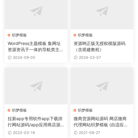
织梦模板
织梦模板
WordPress主题模板 集网址
资源哟正版无授权模版源码
资源资讯于一体的导航类主题
（含搭建教程）
导航主题垂直行业模板
2024-09-05
2024-02-07
织梦模板
织梦模板
拉新app专用软件app下载排
微商货源网站源码 网店微商
行网站源码/app应用商店源
代理网站织梦模板 (自适应手
码
机版)
2023-03-19
2021-09-27