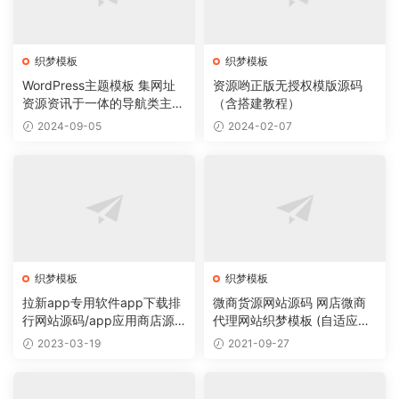
织梦模板
织梦模板
WordPress主题模板 集网址
资源哟正版无授权模版源码
资源资讯于一体的导航类主题
（含搭建教程）
导航主题垂直行业模板
2024-09-05
2024-02-07
织梦模板
织梦模板
拉新app专用软件app下载排
微商货源网站源码 网店微商
行网站源码/app应用商店源
代理网站织梦模板 (自适应手
码
机版)
2023-03-19
2021-09-27