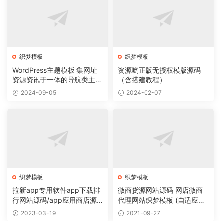
织梦模板
织梦模板
WordPress主题模板 集网址
资源哟正版无授权模版源码
资源资讯于一体的导航类主题
（含搭建教程）
导航主题垂直行业模板
2024-09-05
2024-02-07
织梦模板
织梦模板
拉新app专用软件app下载排
微商货源网站源码 网店微商
行网站源码/app应用商店源
代理网站织梦模板 (自适应手
码
机版)
2023-03-19
2021-09-27