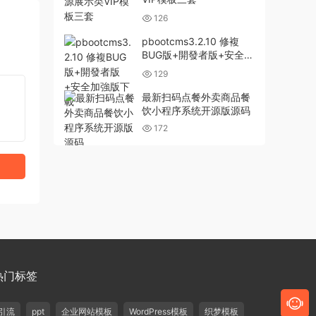
126
pbootcms3.2.10 修複
BUG版+開發者版+安全加
強版下載
129
最新扫码点餐外卖商品餐
饮小程序系统开源版源码
172
热门标签
引流
ppt
企业网站模板
WordPress模板
织梦模板