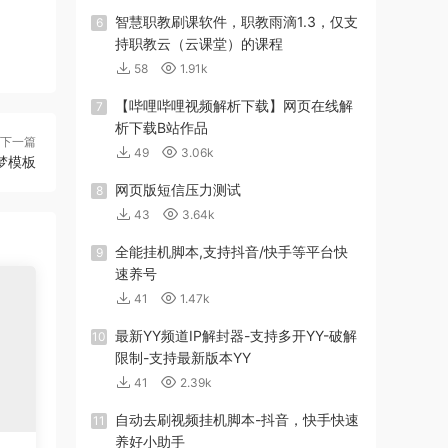
智慧职教刷课软件，职教雨滴1.3，仅支
6
持职教云（云课堂）的课程
58
1.91k
【哔哩哔哩视频解析下载】网页在线解
7
析下载B站作品
下一篇
49
3.06k
梦模板
网页版短信压力测试
8
43
3.64k
全能挂机脚本,支持抖音/快手等平台快
9
速养号
41
1.47k
最新YY频道IP解封器-支持多开YY-破解
10
限制-支持最新版本YY
41
2.39k
自动去刷视频挂机脚本-抖音，快手快速
11
养好小助手