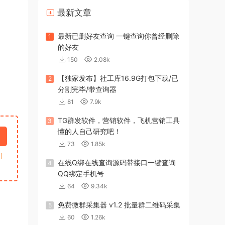
最新文章
最新已删好友查询 一键查询你曾经删除
1
的好友
150
2.08k
【独家发布】社工库16.9G打包下载/已
2
分割完毕/带查询器
81
7.9k
TG群发软件，营销软件，飞机营销工具
3
懂的人自己研究吧！
73
1.85k
引
在线Q绑在线查询源码带接口一键查询
4
QQ绑定手机号
64
9.34k
免费微群采集器 v1.2 批量群二维码采集
5
60
1.26k