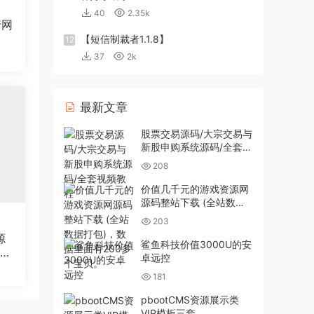
40
2.35k
行网
【短信制裁者1.1.8】
12
37
2k
最新文章
股票交易源码/大宗交易与
新股申购系统源码/全套视
频教程
208
价值几千元的游戏资源网
源码整站下载 (全站数据
打包)，数据里面有200多
203
个宝贝。
源
鲨鱼科技价值3000U的安
站织
卓远控
181
pbootCMS资源展示类
VIP模板三套