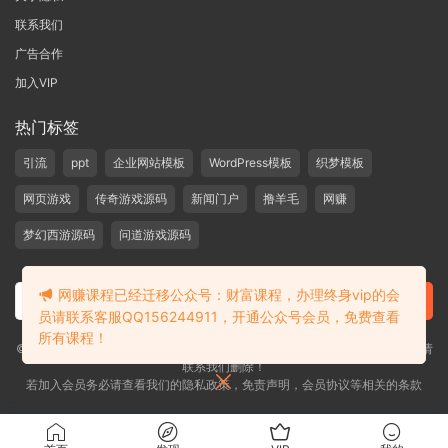
联系我们
广告合作
加入VIP
热门标签
引流
ppt
企业网站模板
WordPress模板
织梦模板
网页游戏
传奇游戏源码
新闻门户
撸羊毛
网赚
梦幻西游源码
问道游戏源码
网赚课程已经迁移公众号：财富课程，办理终身vip的会
员请联系客服QQ156244911，开通公众号会员，免费查看
所有课程！
©2019-2020 愁资源 站内大部分资源收集于网络，若侵犯了您的合法权益，请
联系我们删除！
若加入会员务必请查看我们的隐私政策，免责声明，会员协议等相关的条款