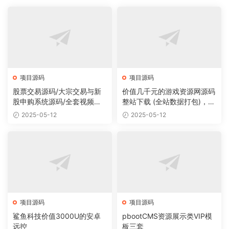
项目源码
项目源码
股票交易源码/大宗交易与新
价值几千元的游戏资源网源码
股申购系统源码/全套视频教
整站下载 (全站数据打包)，数
程
据里面有200多个宝贝。
2025-05-12
2025-05-12
项目源码
项目源码
鲨鱼科技价值3000U的安卓
pbootCMS资源展示类VIP模
远控
板三套