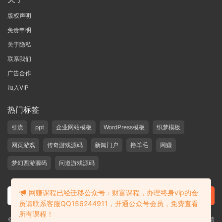
版权声明
免责申明
关于隐私
联系我们
广告合作
加入VIP
热门标签
引流
ppt
企业网站模板
WordPress模板
织梦模板
网页游戏
传奇游戏源码
新闻门户
撸羊毛
网赚
梦幻西游源码
问道游戏源码
网赚课程已经迁移公众号：财富课程，办理终身vip的会
员请联系客服QQ156244911，开通公众号会员，免费查看
所有课程！
©2019-2020 愁资源 站内大部分资源收集于网络，若侵犯了您的合法权益，请