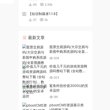
40
2.35k
【短信制裁者1.1.8】
12
37
2k
最新文章
股票交易源码/大宗交易与
新股申购系统源码/全套视
频教程
208
价值几千元的游戏资源网
源码整站下载 (全站数据
打包)，数据里面有200多
203
个宝贝。
鲨鱼科技价值3000U的安
卓远控
181
pbootCMS资源展示类
VIP模板三套