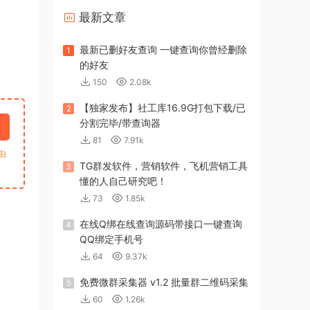
最新文章
最新已删好友查询 一键查询你曾经删除
1
的好友
150
2.08k
【独家发布】社工库16.9G打包下载/已
2
分割完毕/带查询器
81
7.91k
由
TG群发软件，营销软件，飞机营销工具
3
懂的人自己研究吧！
73
1.85k
在线Q绑在线查询源码带接口一键查询
4
QQ绑定手机号
64
9.37k
免费微群采集器 v1.2 批量群二维码采集
5
60
1.26k