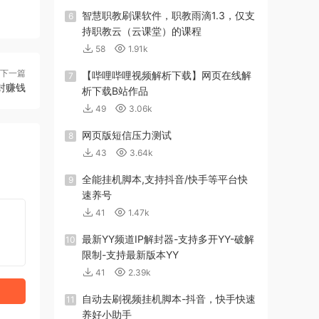
智慧职教刷课软件，职教雨滴1.3，仅支
6
持职教云（云课堂）的课程
58
1.91k
下一篇
【哔哩哔哩视频解析下载】网页在线解
7
封赚钱
析下载B站作品
49
3.06k
网页版短信压力测试
8
43
3.64k
全能挂机脚本,支持抖音/快手等平台快
9
速养号
41
1.47k
最新YY频道IP解封器-支持多开YY-破解
10
限制-支持最新版本YY
41
2.39k
自动去刷视频挂机脚本-抖音，快手快速
11
养好小助手