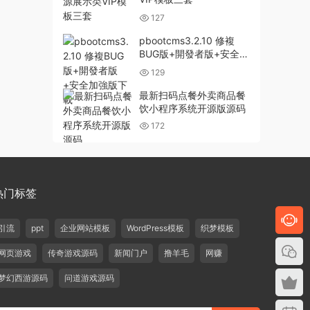
127
pbootcms3.2.10 修複
BUG版+開發者版+安全加
強版下載
129
最新扫码点餐外卖商品餐
饮小程序系统开源版源码
172
热门标签
引流
ppt
企业网站模板
WordPress模板
织梦模板
网页游戏
传奇游戏源码
新闻门户
撸羊毛
网赚
梦幻西游源码
问道游戏源码