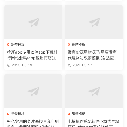
织梦模板
织梦模板
拉新app专用软件app下载排
微商货源网站源码 网店微商
行网站源码/app应用商店源
代理网站织梦模板 (自适应手
码
机版)
2023-03-19
2021-09-27
织梦模板
织梦模板
橙色实用的名片海报写真印刷
电脑操作系统软件下载类网站
服务企业网站源码 织梦CMS
源码 windows系统软件下载