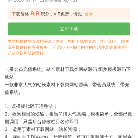
2020-09-17
织梦模板
432
9.9
下载价格
积分，VIP免费，请先
登录
立即下载
本站所提供的资源均来源于网络，您所下载的资源，禁止商用； 愁资
源不提供任何商业服务， 不承担任何由于内容的合法性及健康性所引
起的争议和法律责任。
（带会员充值系统）站长素材下载类网站源码 织梦模板源码下
载站
一款非常大气的站长素材下载类网站源码，带会员系统，带充
值系统。
1、该模板代码干净整洁；
2、效果相当的炫酷，相当简洁大气高端，模板简单，全部已数
据调用，只需后台修改栏目名称即可
3、适用于素材下载网站、站长资源；
4、网站手工DIV+css，代码精简，首页排版整洁大方、布局合