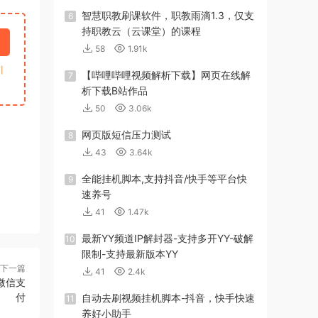
智慧职教刷课软件，职教雨滴1.3，仅支
6
持职教云（云课堂）的课程
58
1.91k
引
【哔哩哔哩视频解析下载】网页在线解
7
析下载B站作品
50
3.06k
网页版短信压力测试
8
43
3.64k
全能挂机脚本,支持抖音/快手等平台快
9
速养号
41
1.47k
最新YY频道IP解封器-支持多开YY-破解
10
限制-支持最新版本YY
下一篇
41
2.4k
微信支
付
自动去刷视频挂机脚本-抖音，快手快速
11
养好小助手