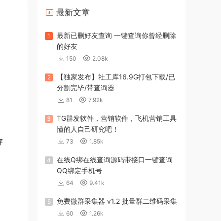
最新文章
最新已删好友查询 一键查询你曾经删除
1
的好友
150
2.08k
【独家发布】社工库16.9G打包下载/已
2
分割完毕/带查询器
81
7.92k
TG群发软件，营销软件，飞机营销工具
3
懂的人自己研究吧！
存
73
1.85k
在线Q绑在线查询源码带接口一键查询
4
QQ绑定手机号
64
9.41k
免费微群采集器 v1.2 批量群二维码采集
5
60
1.26k