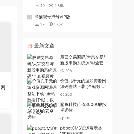
40
2.36k
熊猫靓号扫号VIP版
12
37
1.25k
最新文章
股票交易源码/大宗交易与
新股申购系统源码/全套视
频教程
208
价值几千元的游戏资源网
源码整站下载 (全站数据
行网
打包)，数据里面有200多
203
个宝贝。
鲨鱼科技价值3000U的安
卓远控
181
pbootCMS资源展示类
VIP模板三套