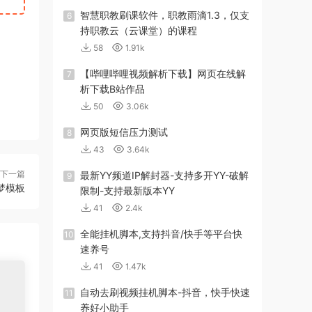
智慧职教刷课软件，职教雨滴1.3，仅支
6
持职教云（云课堂）的课程
58
1.91k
【哔哩哔哩视频解析下载】网页在线解
7
析下载B站作品
50
3.06k
网页版短信压力测试
8
43
3.64k
下一篇
最新YY频道IP解封器-支持多开YY-破解
9
梦模板
限制-支持最新版本YY
41
2.4k
全能挂机脚本,支持抖音/快手等平台快
10
速养号
41
1.47k
自动去刷视频挂机脚本-抖音，快手快速
11
养好小助手