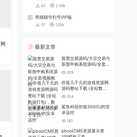
40
2.36k
熊猫靓号扫号VIP版
12
37
1.25k
行网
最新文章
股票交易源码/大宗交易与
新股申购系统源码/全套视
频教程
209
价值几千元的游戏资源网
源码整站下载 (全站数据
打包)，数据里面有200多
204
个宝贝。
鲨鱼科技价值3000U的安
卓远控
182
pbootCMS资源展示类
VIP模板三套