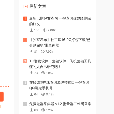
最新文章
最新已删好友查询 一键查询你曾经删除
1
的好友
150
2.08k
【独家发布】社工库16.9G打包下载/已
2
分割完毕/带查询器
81
7.92k
TG群发软件，营销软件，飞机营销工具
3
懂的人自己研究吧！
73
1.85k
在线Q绑在线查询源码带接口一键查询
4
QQ绑定手机号
64
9.42k
免费微群采集器 v1.2 批量群二维码采集
5
引
60
1.26k