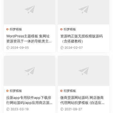
织梦模板
织梦模板
WordPress主题模板 集网址
资源哟正版无授权模版源码
资源资讯于一体的导航类主题
（含搭建教程）
导航主题垂直行业模板
2024-09-05
2024-02-07
织梦模板
织梦模板
拉新app专用软件app下载排
微商货源网站源码 网店微商
行网站源码/app应用商店源
代理网站织梦模板 (自适应手
码
机版)
2023-03-19
2021-09-27