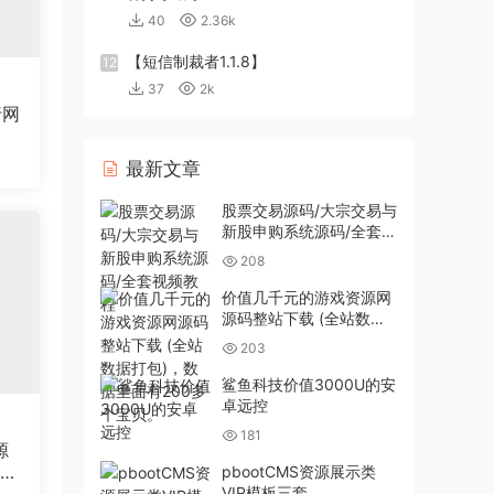
40
2.36k
【短信制裁者1.1.8】
12
37
2k
行网
最新文章
股票交易源码/大宗交易与
新股申购系统源码/全套视
频教程
208
价值几千元的游戏资源网
源码整站下载 (全站数据
打包)，数据里面有200多
203
个宝贝。
鲨鱼科技价值3000U的安
卓远控
181
源
站织
pbootCMS资源展示类
VIP模板三套