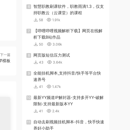
智慧职教刷课软件，职教雨滴1.3，仅支
6
持职教云（云课堂）的课程
58
1.91k
【哔哩哔哩视频解析下载】网页在线解
7
析下载B站作品
50
3.06k
下一篇
网页版短信压力测试
8
梦模板
43
3.64k
全能挂机脚本,支持抖音/快手等平台快
9
速养号
41
1.47k
最新YY频道IP解封器-支持多开YY-破解
10
限制-支持最新版本YY
41
2.4k
自动去刷视频挂机脚本-抖音，快手快速
11
养好小助手