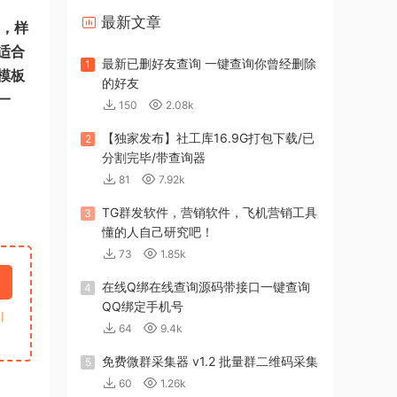
最新文章
彩，样
适合
最新已删好友查询 一键查询你曾经删除
1
模板
的好友
一
150
2.08k
【独家发布】社工库16.9G打包下载/已
2
分割完毕/带查询器
81
7.92k
TG群发软件，营销软件，飞机营销工具
3
懂的人自己研究吧！
73
1.85k
在线Q绑在线查询源码带接口一键查询
4
QQ绑定手机号
引
64
9.4k
免费微群采集器 v1.2 批量群二维码采集
5
60
1.26k