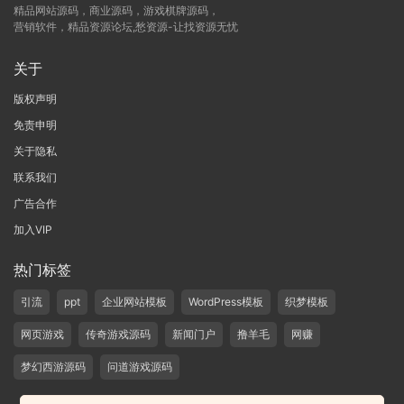
精品网站源码，商业源码，游戏棋牌源码，
营销软件，精品资源论坛,愁资源-让找资源无忧
关于
版权声明
免责申明
关于隐私
联系我们
广告合作
加入VIP
热门标签
引流
ppt
企业网站模板
WordPress模板
织梦模板
网页游戏
传奇游戏源码
新闻门户
撸羊毛
网赚
梦幻西游源码
问道游戏源码