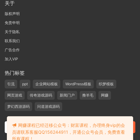
关于
版权声明
免责申明
关于隐私
联系我们
广告合作
加入VIP
热门标签
引流
ppt
企业网站模板
WordPress模板
织梦模板
网页游戏
传奇游戏源码
新闻门户
撸羊毛
网赚
梦幻西游源码
问道游戏源码
网赚课程已经迁移公众号：财富课程，办理终身vip的会
员请联系客服QQ156244911，开通公众号会员，免费查看
所有课程！