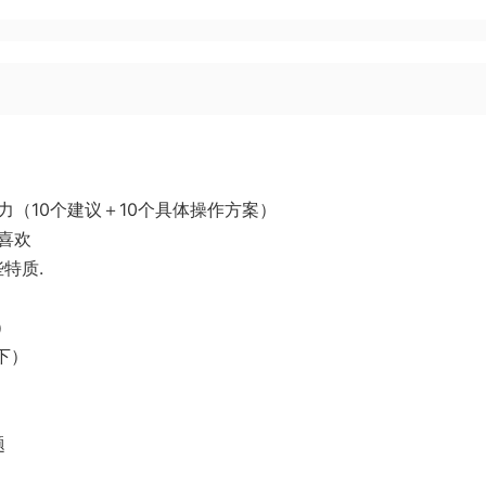
力（10个建议＋10个具体操作方案）
喜欢
特质.
）
下）
题