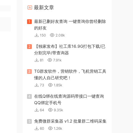
最新文章
最新已删好友查询 一键查询你曾经删除
1
的好友
150
2.08k
【独家发布】社工库16.9G打包下载/已
2
分割完毕/带查询器
81
7.91k
TG群发软件，营销软件，飞机营销工具
3
懂的人自己研究吧！
73
1.85k
在线Q绑在线查询源码带接口一键查询
4
QQ绑定手机号
64
9.35k
免费微群采集器 v1.2 批量群二维码采集
5
60
1.26k