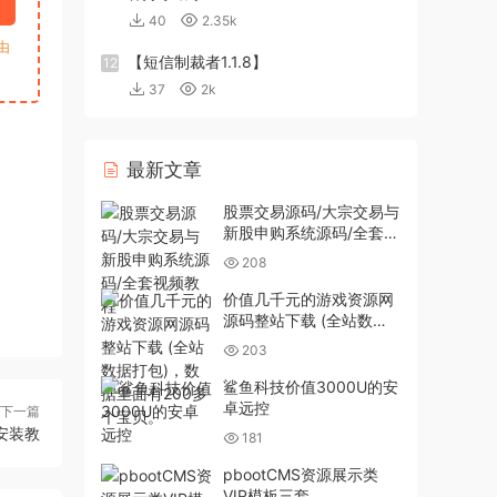
40
2.35k
由
【短信制裁者1.1.8】
12
37
2k
最新文章
股票交易源码/大宗交易与
新股申购系统源码/全套视
频教程
208
价值几千元的游戏资源网
源码整站下载 (全站数据
打包)，数据里面有200多
203
个宝贝。
鲨鱼科技价值3000U的安
卓远控
下一篇
安装教
181
pbootCMS资源展示类
VIP模板三套