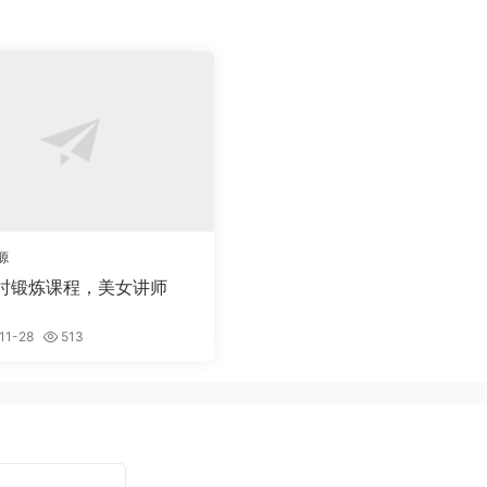
源
时锻炼课程，美女讲师
11-28
513