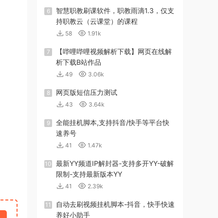
智慧职教刷课软件，职教雨滴1.3，仅支
6
持职教云（云课堂）的课程
58
1.91k
【哔哩哔哩视频解析下载】网页在线解
7
析下载B站作品
49
3.06k
网页版短信压力测试
8
43
3.64k
全能挂机脚本,支持抖音/快手等平台快
9
速养号
41
1.47k
最新YY频道IP解封器-支持多开YY-破解
10
限制-支持最新版本YY
41
2.39k
自动去刷视频挂机脚本-抖音，快手快速
11
养好小助手