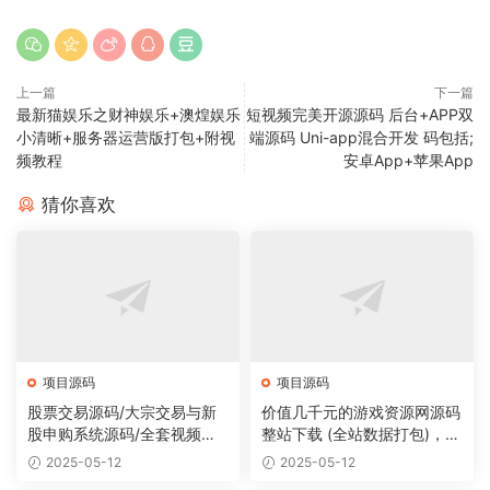
上一篇
下一篇
最新猫娱乐之财神娱乐+澳煌娱乐
短视频完美开源源码 后台+APP双
小清晰+服务器运营版打包+附视
端源码 Uni-app混合开发 码包括;
频教程
安卓App+苹果App
猜你喜欢
项目源码
项目源码
股票交易源码/大宗交易与新
价值几千元的游戏资源网源码
股申购系统源码/全套视频教
整站下载 (全站数据打包)，数
程
据里面有200多个宝贝。
2025-05-12
2025-05-12