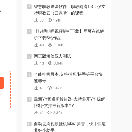
智慧职教刷课软件，职教雨滴1.3，仅支
6
存
持职教云（云课堂）的课程
58
1.91k
【哔哩哔哩视频解析下载】网页在线解
7
析下载B站作品
49
3.06k
网页版短信压力测试
8
43
3.64k
全能挂机脚本,支持抖音/快手等平台快
9
速养号
41
1.47k
引
最新YY频道IP解封器-支持多开YY-破解
10
限制-支持最新版本YY
41
2.39k
自动去刷视频挂机脚本-抖音，快手快速
11
养好小助手