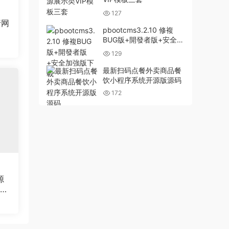
127
行网
pbootcms3.2.10 修複
BUG版+開發者版+安全加
強版下載
129
最新扫码点餐外卖商品餐
饮小程序系统开源版源码
172
源
站织