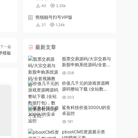
40
2.35k
熊猫靓号扫号VIP版
12
37
1.24k
最新文章
下一篇
梦模板
股票交易源码/大宗交易与
新股申购系统源码/全套视
频教程
208
价值几千元的游戏资源网
源码整站下载 (全站数据
打包)，数据里面有200多
203
个宝贝。
鲨鱼科技价值3000U的安
卓远控
181
pbootCMS资源展示类
VIP模板三套