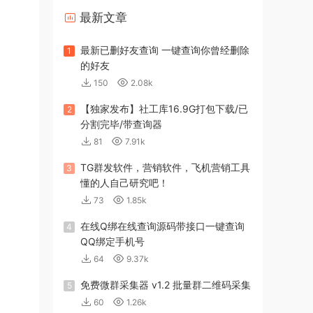
最新文章
最新已删好友查询 一键查询你曾经删除
1
的好友
150
2.08k
【独家发布】社工库16.9G打包下载/已
2
分割完毕/带查询器
81
7.91k
TG群发软件，营销软件，飞机营销工具
3
懂的人自己研究吧！
73
1.85k
在线Q绑在线查询源码带接口一键查询
4
QQ绑定手机号
64
9.37k
免费微群采集器 v1.2 批量群二维码采集
5
60
1.26k