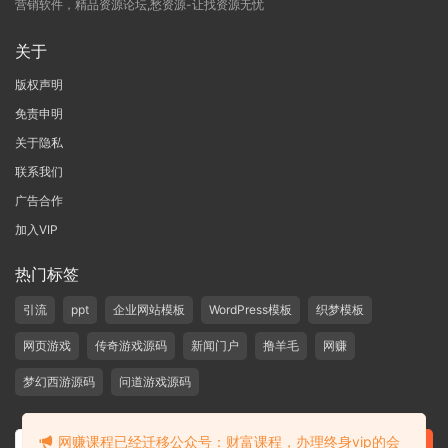
营销软件，精品资源论坛,愁资源-让找资源无忧
关于
版权声明
免责申明
关于隐私
联系我们
广告合作
加入VIP
热门标签
引流
ppt
企业网站模板
WordPress模板
织梦模板
网页游戏
传奇游戏源码
新闻门户
撸羊毛
网赚
梦幻西游源码
问道游戏源码
网赚课程已经迁移公众号：财富课程，办理终身vip的会