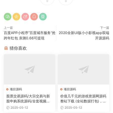
0
0
上一篇
下一篇
百度APP小程序“百度城市服务”抢
2020全新UI版小小影视app双端
跨年红包 亲测0.66可提现
开源源码
猜你喜欢
项目源码
项目源码
股票交易源码/大宗交易与新
价值几千元的游戏资源网源码
股申购系统源码/全套视频教
整站下载 (全站数据打包)，数
程
据里面有200多个宝贝。
2025-05-12
2025-05-12