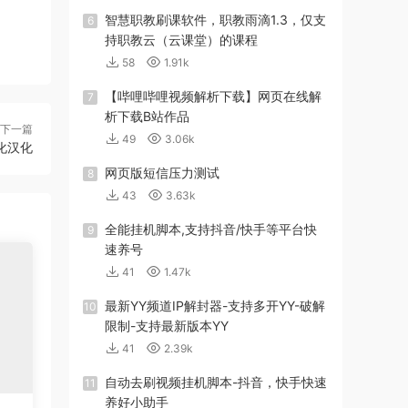
智慧职教刷课软件，职教雨滴1.3，仅支
6
持职教云（云课堂）的课程
58
1.91k
【哔哩哔哩视频解析下载】网页在线解
7
析下载B站作品
下一篇
49
3.06k
化汉化
网页版短信压力测试
8
43
3.63k
全能挂机脚本,支持抖音/快手等平台快
9
速养号
41
1.47k
最新YY频道IP解封器-支持多开YY-破解
10
限制-支持最新版本YY
41
2.39k
自动去刷视频挂机脚本-抖音，快手快速
11
养好小助手