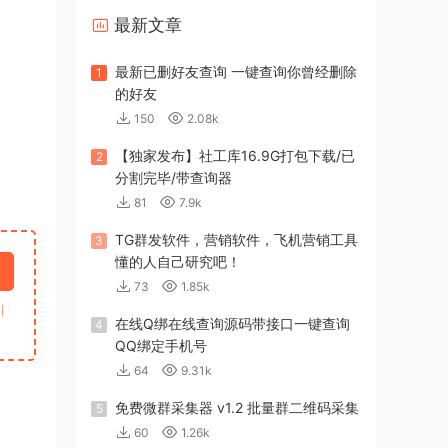
最新文章
最新已删好友查询 一键查询你曾经删除
1
的好友
150
2.08k
【独家发布】社工库16.9G打包下载/已
2
分割完毕/带查询器
81
7.9k
TG群发软件，营销软件，飞机营销工具
3
懂的人自己研究吧！
73
1.85k
引
在线Q绑在线查询源码带接口一键查询
4
QQ绑定手机号
64
9.31k
免费微群采集器 v1.2 批量群二维码采集
5
60
1.26k