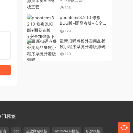
126
pbootcms3.2.10 修複
BUG版+開發者版+安全加
強版下載
129
最新扫码点餐外卖商品餐
饮小程序系统开源版源码
170
热门标签
引流
ppt
企业网站模板
WordPress模板
织梦模板