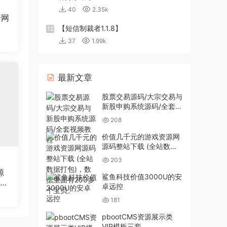
40
2.35k
行网
【短信制裁者1.1.8】
12
37
1.99k
最新文章
股票交易源码/大宗交易与
新股申购系统源码/全套视
频教程
208
价值几千元的游戏资源网
源码整站下载 (全站数据
打包)，数据里面有200多
203
个宝贝。
源
鲨鱼科技价值3000U的安
站织
卓远控
181
pbootCMS资源展示类
VIP模板三套