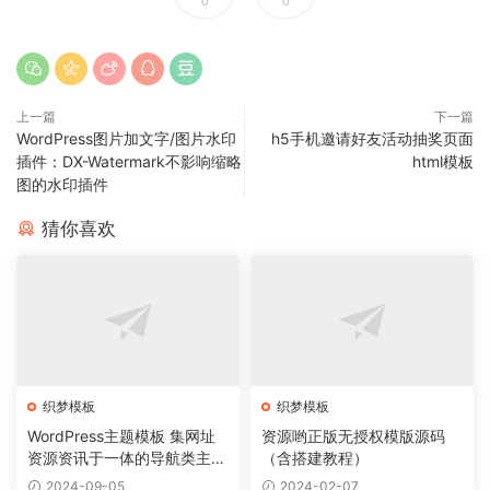
0
0
上一篇
下一篇
WordPress图片加文字/图片水印
h5手机邀请好友活动抽奖页面
插件：DX-Watermark不影响缩略
html模板
图的水印插件
猜你喜欢
织梦模板
织梦模板
WordPress主题模板 集网址
资源哟正版无授权模版源码
资源资讯于一体的导航类主题
（含搭建教程）
导航主题垂直行业模板
2024-09-05
2024-02-07