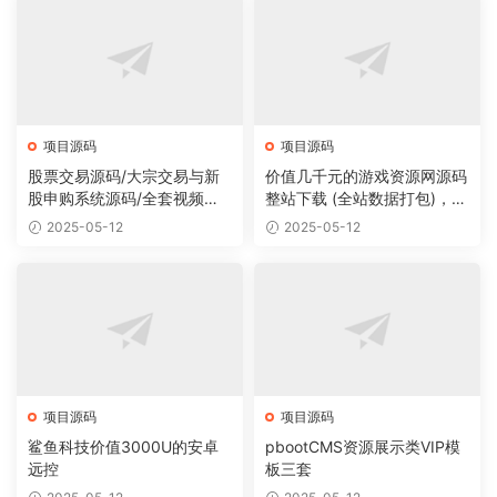
项目源码
项目源码
股票交易源码/大宗交易与新
价值几千元的游戏资源网源码
股申购系统源码/全套视频教
整站下载 (全站数据打包)，数
程
据里面有200多个宝贝。
2025-05-12
2025-05-12
项目源码
项目源码
鲨鱼科技价值3000U的安卓
pbootCMS资源展示类VIP模
远控
板三套