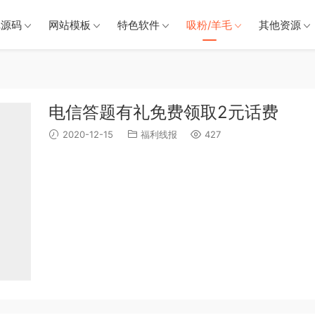
戏源码
网站模板
特色软件
吸粉/羊毛
其他资源
电信答题有礼免费领取2元话费
2020-12-15
福利线报
427