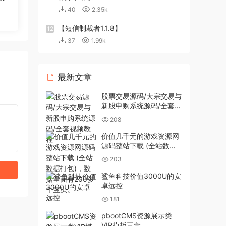
40
2.35k
【短信制裁者1.1.8】
12
37
1.99k
最新文章
股票交易源码/大宗交易与
新股申购系统源码/全套视
频教程
208
价值几千元的游戏资源网
源码整站下载 (全站数据
打包)，数据里面有200多
203
个宝贝。
鲨鱼科技价值3000U的安
卓远控
181
pbootCMS资源展示类
VIP模板三套