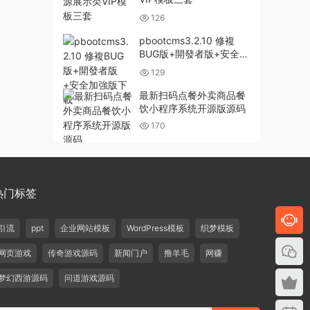
126
pbootcms3.2.10 修複
BUG版+開發者版+安全加
強版下載
129
最新扫码点餐外卖商品餐
饮小程序系统开源版源码
170
热门标签
引流
ppt
企业网站模板
WordPress模板
织梦模板
网页游戏
传奇游戏源码
新闻门户
撸羊毛
网赚
梦幻西游源码
问道游戏源码