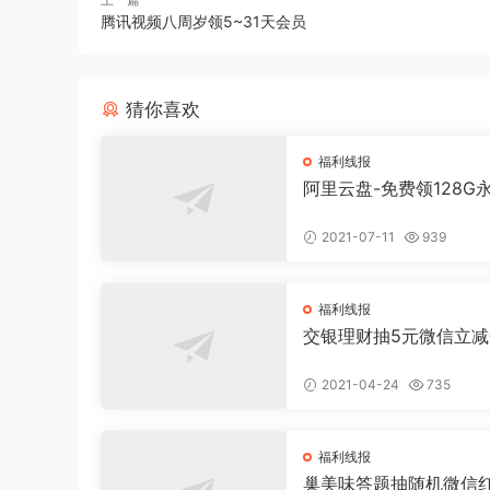
腾讯视频八周岁领5~31天会员
猜你喜欢
福利线报
阿里云盘-免费领128G
量
2021-07-11
939
福利线报
交银理财抽5元微信立减
2021-04-24
735
福利线报
巢美味答题抽随机微信