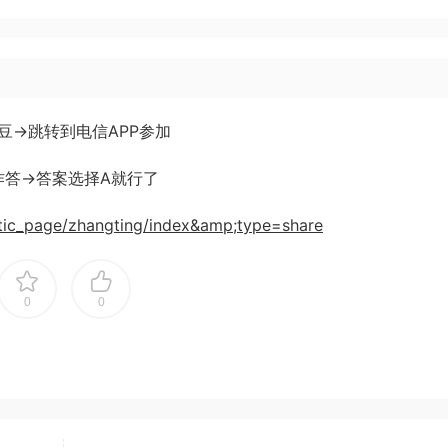
豆->跳转到电信APP参加
答->答案选择A就行了
tic_page/zhangting/index&amp;type=share
0
0