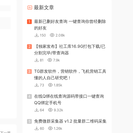
最新文章
最新已删好友查询 一键查询你曾经删除
1
的好友
150
2.08k
【独家发布】社工库16.9G打包下载/已
2
分割完毕/带查询器
81
7.9k
TG群发软件，营销软件，飞机营销工具
3
懂的人自己研究吧！
73
1.85k
在线Q绑在线查询源码带接口一键查询
4
QQ绑定手机号
64
9.32k
免费微群采集器 v1.2 批量群二维码采集
5
60
1.26k
下一篇