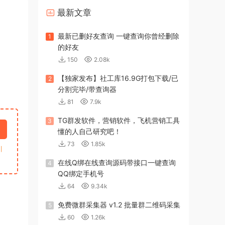
最新文章
最新已删好友查询 一键查询你曾经删除
1
的好友
150
2.08k
【独家发布】社工库16.9G打包下载/已
2
分割完毕/带查询器
81
7.9k
TG群发软件，营销软件，飞机营销工具
3
懂的人自己研究吧！
73
1.85k
引
在线Q绑在线查询源码带接口一键查询
4
QQ绑定手机号
64
9.34k
免费微群采集器 v1.2 批量群二维码采集
5
60
1.26k