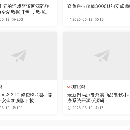
千元的游戏资源网源码整
鲨鱼科技价值3000U的安卓远
 (全站数据打包)，数据里
00多个宝贝。
05-12
203
2025-05-12
181
码
项目源码
cms3.2.10 修複BUG版+開
最新扫码点餐外卖商品餐饮小
+安全加強版下載
序系统开源版源码
05-12
129
2025-05-12
171