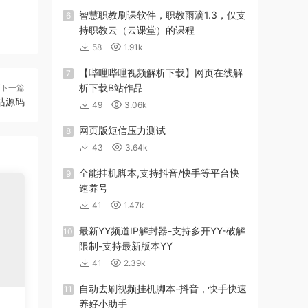
智慧职教刷课软件，职教雨滴1.3，仅支
6
持职教云（云课堂）的课程
58
1.91k
【哔哩哔哩视频解析下载】网页在线解
7
析下载B站作品
下一篇
站源码
49
3.06k
网页版短信压力测试
8
43
3.64k
全能挂机脚本,支持抖音/快手等平台快
9
速养号
41
1.47k
最新YY频道IP解封器-支持多开YY-破解
10
限制-支持最新版本YY
41
2.39k
自动去刷视频挂机脚本-抖音，快手快速
11
养好小助手