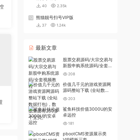
控
40
2.35k
熊猫靓号扫号VIP版
12
37
1.24k
最新文章
股票交易源码/大宗交易与
新股申购系统源码/全套视
频教程
208
价值几千元的游戏资源网
源码整站下载 (全站数据
打包)，数据里面有200多
203
程
个宝贝。
鲨鱼科技价值3000U的安
卓远控
181
pbootCMS资源展示类
VIP模板三套