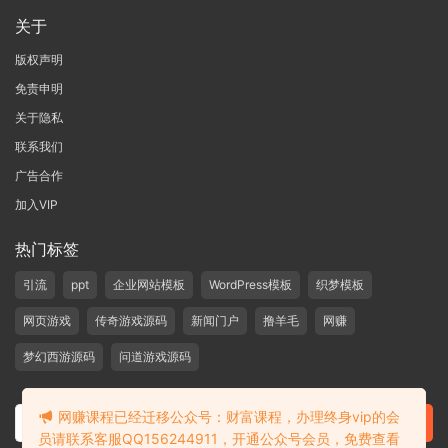
关于
版权声明
免责申明
关于隐私
联系我们
广告合作
加入VIP
热门标签
引流
ppt
企业网站模板
WordPress模板
织梦模板
网页游戏
传奇游戏源码
新闻门户
撸羊毛
网赚
梦幻西游源码
问道游戏源码
网赚课程已经迁移公众号：财富课程，办理终身vip的会
员请联系客服QQ156244911，开通公众号会员，免费查看