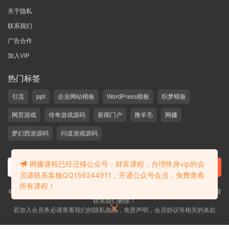
关于隐私
联系我们
广告合作
加入VIP
热门标签
引流
ppt
企业网站模板
WordPress模板
织梦模板
网页游戏
传奇游戏源码
新闻门户
撸羊毛
网赚
梦幻西游源码
问道游戏源码
网赚课程已经迁移公众号：财富课程，办理终身vip的会
员请联系客服QQ156244911，开通公众号会员，免费查看
所有课程！
©2019-2020 愁资源 站内大部分资源收集于网络，若侵犯了您的合法权益，请
联系我们删除！
若加入会员务必请查看我们的隐私政策，免责声明，会员协议等相关的条款