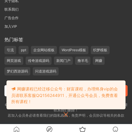
关于隐私
联系我们
广告合作
加入VIP
热门标签
引流
ppt
企业网站模板
WordPress模板
织梦模板
网页游戏
传奇游戏源码
新闻门户
撸羊毛
网赚
梦幻西游源码
问道游戏源码
网赚课程已经迁移公众号：财富课程，办理终身vip的会
员请联系客服QQ156244911，开通公众号会员，免费查看
所有课程！
©2019-2020 愁资源 站内大部分资源收集于网络，若侵犯了您的合法权益，请
联系我们删除！
若加入会员务必请查看我们的隐私政策，免责声明，会员协议等相关的条款