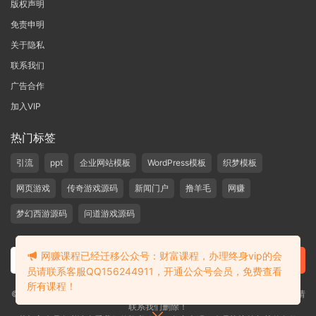
版权声明
免责申明
关于隐私
联系我们
广告合作
加入VIP
热门标签
引流
ppt
企业网站模板
WordPress模板
织梦模板
网页游戏
传奇游戏源码
新闻门户
撸羊毛
网赚
梦幻西游源码
问道游戏源码
网赚课程已经迁移公众号：财富课程，办理终身vip的会
员请联系客服QQ156244911，开通公众号会员，免费查看
所有课程！
©2019-2020 愁资源 站内大部分资源收集于网络，若侵犯了您的合法权益，请
联系我们删除！