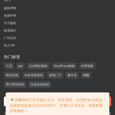
版权声明
免责申明
关于隐私
联系我们
广告合作
加入VIP
热门标签
引流
ppt
企业网站模板
WordPress模板
织梦模板
网页游戏
传奇游戏源码
新闻门户
撸羊毛
网赚
梦幻西游源码
问道游戏源码
网赚课程已经迁移公众号：财富课程，办理终身vip的会
员请联系客服QQ156244911，开通公众号会员，免费查看
所有课程！
©2019-2020 愁资源 站内大部分资源收集于网络，若侵犯了您的合法权益，请