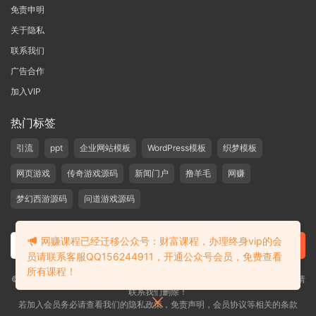
免责申明
关于隐私
联系我们
广告合作
加入VIP
热门标签
引流
ppt
企业网站模板
WordPress模板
织梦模板
网页游戏
传奇游戏源码
新闻门户
撸羊毛
网赚
梦幻西游源码
问道游戏源码
网赚课程已经迁移公众号：财富课程，办理终身vip的会
员请联系客服QQ156244911，开通公众号会员，免费查看
所有课程！
©2019-2020 愁资源 站内大部分资源收集于网络，若侵犯了您的合法权益，请
联系我们删除！
若加入会员务必请查看我们的隐私政策，免责声明，会员协议等相关的条款