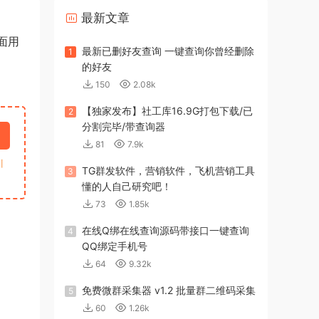
最新文章
面用
最新已删好友查询 一键查询你曾经删除
1
的好友
150
2.08k
【独家发布】社工库16.9G打包下载/已
2
分割完毕/带查询器
81
7.9k
引
TG群发软件，营销软件，飞机营销工具
3
懂的人自己研究吧！
73
1.85k
在线Q绑在线查询源码带接口一键查询
4
QQ绑定手机号
64
9.32k
免费微群采集器 v1.2 批量群二维码采集
5
60
1.26k