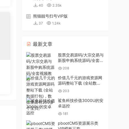
40
2.35k
熊猫靓号扫号VIP版
12
37
1.24k
最新文章
股票交易源码/大宗交易与
新股申购系统源码/全套视
频教程
208
价值几千元的游戏资源网
源码整站下载 (全站数据
打包)，数据里面有200多
203
个宝贝。
鲨鱼科技价值3000U的安
卓远控
181
pbootCMS资源展示类
VIP模板三套