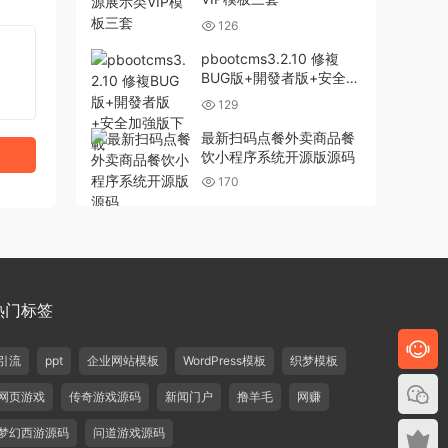
126
pbootcms3.2.10 修複
BUG版+開發者版+安全加
強版下載
129
最新扫码点餐外卖商品餐
饮小程序系统开源版源码
170
热门标签
引流
ppt
企业网站模板
WordPress模板
织梦模板
网页游戏
传奇游戏源码
新闻门户
撸羊毛
网赚
梦幻西游源码
问道游戏源码