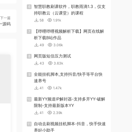
智慧职教刷课软件，职教雨滴1.3，仅支
6
持职教云（云课堂）的课程
下一篇
58
1.91k
一源码
【哔哩哔哩视频解析下载】网页在线解
7
析下载B站作品
49
3.06k
网页版短信压力测试
8
43
3.63k
全能挂机脚本,支持抖音/快手等平台快
9
速养号
41
1.47k
最新YY频道IP解封器-支持多开YY-破解
10
限制-支持最新版本YY
41
2.39k
自动去刷视频挂机脚本-抖音，快手快速
11
养好小助手