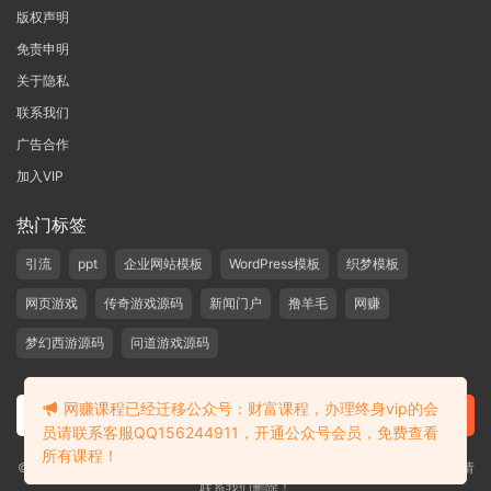
版权声明
免责申明
关于隐私
联系我们
广告合作
加入VIP
热门标签
引流
ppt
企业网站模板
WordPress模板
织梦模板
网页游戏
传奇游戏源码
新闻门户
撸羊毛
网赚
梦幻西游源码
问道游戏源码
网赚课程已经迁移公众号：财富课程，办理终身vip的会
员请联系客服QQ156244911，开通公众号会员，免费查看
所有课程！
©2019-2020 愁资源 站内大部分资源收集于网络，若侵犯了您的合法权益，请
联系我们删除！