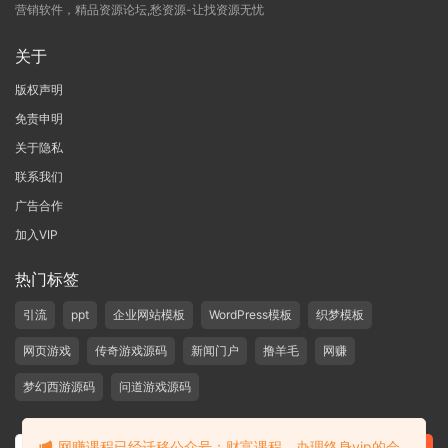
营销软件，精品资源论坛,愁资源-让找资源无忧
关于
版权声明
免责申明
关于隐私
联系我们
广告合作
加入VIP
热门标签
引流
ppt
企业网站模板
WordPress模板
织梦模板
网页游戏
传奇游戏源码
新闻门户
撸羊毛
网赚
梦幻西游源码
问道游戏源码
网赚课程已经迁移公众号：财富课程，办理终身vip的会