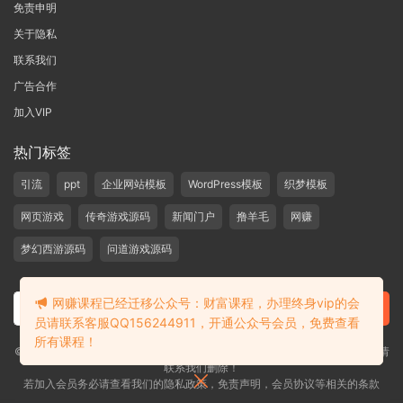
免责申明
关于隐私
联系我们
广告合作
加入VIP
热门标签
引流
ppt
企业网站模板
WordPress模板
织梦模板
网页游戏
传奇游戏源码
新闻门户
撸羊毛
网赚
梦幻西游源码
问道游戏源码
网赚课程已经迁移公众号：财富课程，办理终身vip的会
员请联系客服QQ156244911，开通公众号会员，免费查看
所有课程！
©2019-2020 愁资源 站内大部分资源收集于网络，若侵犯了您的合法权益，请
联系我们删除！
若加入会员务必请查看我们的隐私政策，免责声明，会员协议等相关的条款