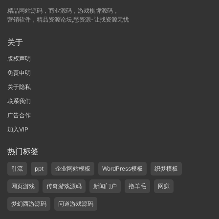
精品网站源码，商业源码，游戏棋牌源码，
营销软件，精品资源论坛,愁资源-让找资源无忧
关于
版权声明
免责申明
关于隐私
联系我们
广告合作
加入VIP
热门标签
引流
ppt
企业网站模板
WordPress模板
织梦模板
网页游戏
传奇游戏源码
新闻门户
撸羊毛
网赚
梦幻西游源码
问道游戏源码