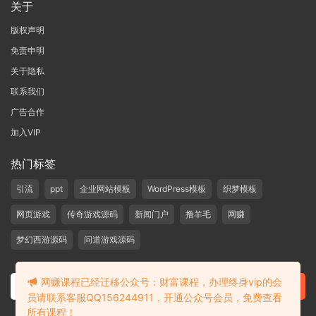
关于
版权声明
免责申明
关于隐私
联系我们
广告合作
加入VIP
热门标签
引流
ppt
企业网站模板
WordPress模板
织梦模板
网页游戏
传奇游戏源码
新闻门户
撸羊毛
网赚
梦幻西游源码
问道游戏源码
网赚课程已经迁移公众号：财富课程，办理终身vip的会
员请联系客服QQ156244911，开通公众号会员，免费查看
所有课程！